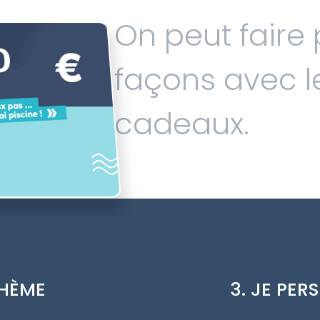
On peut faire p
0
façons avec 
cadeaux.
THÈME
3. JE PE