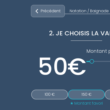
Natation / Baignade
Précédent
2. JE CHOISIS LA V
Montant p
€
100 €
150 €
Montant favori