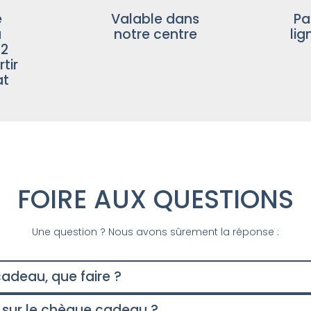
e
Valable dans
Pa
u
notre centre
lig
12
tir
at
FOIRE AUX QUESTIONS
Une question ? Nous avons sûrement la réponse :
adeau, que faire ?
 sur le chèque cadeau ?