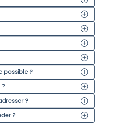
 possible ?
 ?
adresser ?
éder ?