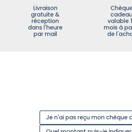
Livraison
Chèqu
gratuite &
cadea
réception
valable 
dans l'heure
mois à par
par mail
de l'ach
Je n'ai pas reçu mon chèque c
Quel montant puis-je indiquer