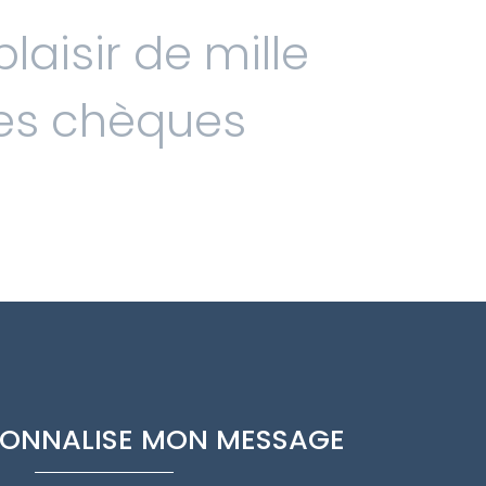
laisir de mille
les chèques
RSONNALISE MON MESSAGE