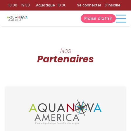
que
:
10:00 - 19:30
Aquatique
:
10:00 - 19:30
Se connecter
Aquatique
:
S'inscrire
10:00 - 19:30
Plaisir d'offrir
Nos
Partenaires